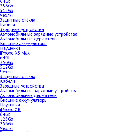
64Gb
iPhone 12 Mini
256Gb
64Gb
512Gb
Чехлы
128Gb
Защитные стёкла
256Gb
Кабели
Зарядные устройства
Чехлы
Apple iPad Mini 4 64Gb Wi-Fi 
Автомобильные зарядные устройства
Gray (MK9G2RU/A)
Автомобильные держатели
Защитные стёкла
Внешние аккумуляторы
Наушники
iPhone SE (2022)
iPhone XS Max
64Gb
64Gb
256Gb
512Gb
128Gb
Чехлы
256Gb
Защитные стёкла
Кабели
Чехлы
Зарядные устройства
Защитные стёкла
Автомобильные зарядные устройства
Автомобильные держатели
iPhone SE (2020)
Внешние аккумуляторы
Наушники
64Gb
iPhone XR
128Gb
64Gb
128Gb
256Gb
256Gb
Чехлы
Чехлы