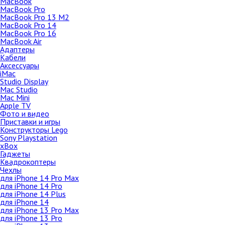
MacBook
256Gb
MacBook Pro
MacBook Pro 13 M2
512Gb
MacBook Pro 14
Чехлы
MacBook Pro 16
MacBook Air
Защитные стёкла
Адаптеры
Кабели
Кабели
Аксессуары
Зарядные устройства
iMac
Studio Display
Автомобильные зарядные
устройства
Mac Studio
Mac Mini
Автомобильные держатели
Apple TV
Фото и видео
Внешние аккумуляторы
Приставки и игры
Наушники
Конструкторы Lego
Sony Playstation
iPhone XR
xBox
Гаджеты
64Gb
Квадрокоптеры
128Gb
Чехлы
для iPhone 14 Pro Max
256Gb
для iPhone 14 Pro
Чехлы
для iPhone 14 Plus
для iPhone 14
Защитные стёкла
для iPhone 13 Pro Max
Кабели
для iPhone 13 Pro