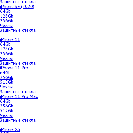
Защитные стёкла
128Gb
iPhone SE (2020)
64Gb
256Gb
128Gb
512Gb
256Gb
Чехлы
Чехлы
Защитные стёкла
Защитные стёкла
iPhone 11
iPhone 12 Pro
64Gb
128Gb
128Gb
256Gb
Apple iPad Mini 4 128Gb Wi-Fi
256Gb
Чехлы
(MK9Q2)
Защитные стёкла
512Gb
iPhone 11 Pro
Чехлы
64Gb
с 25 декабря 2019 г.
256Gb
Защитные стёкла
512Gb
Чехлы
iPhone 12
Защитные стёкла
iPhone 11 Pro Max
64Gb
64Gb
128Gb
256Gb
512Gb
256Gb
Чехлы
Чехлы
Защитные стёкла
Защитные стёкла
iPhone XS