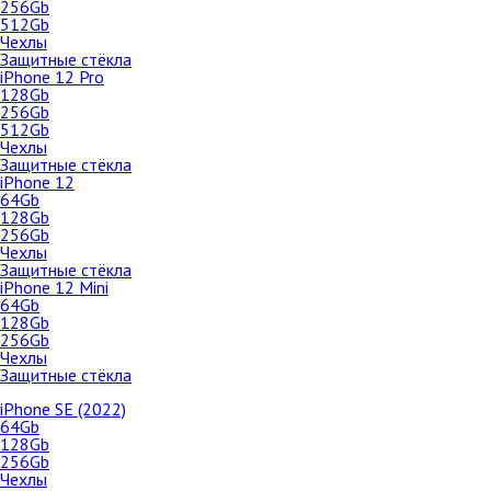
iPhone 13 Pro
256Gb
512Gb
128Gb
Чехлы
256Gb
Защитные стёкла
iPhone 12 Pro
512Gb
128Gb
256Gb
1Tb
512Gb
Чехлы
Чехлы
Защитные стёкла
iPhone 13
iPhone 12
64Gb
128Gb
128Gb
256Gb
256Gb
Чехлы
512Gb
Защитные стёкла
Чехлы
Apple iPad Mini 4 128Gb Wi-F
iPhone 12 Mini
Cellular Silver (MK772)
64Gb
iPhone 13 Mini
128Gb
256Gb
128Gb
Чехлы
с 24 марта 2020 г.
256Gb
Защитные стёкла
512Gb
iPhone SE (2022)
64Gb
Чехлы
128Gb
256Gb
iPhone 12 Pro Max
Чехлы