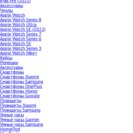
iPad Pro (2021)
Аксессуары
Чехлы
Чехлы
Защитные стёкла
Apple Watch
Apple Watch Series 8
Apple Watch Ultra
iPhone XS
Apple Watch SE (2022)
Apple Watch Series 7
64Gb
Apple Watch Series 6
256Gb
Apple Watch SE
Apple Watch Series 3
512Gb
Apple Watch Nike+
Гарантия качес
Чехлы
Кейсы
Возможность пол
Ремешки
Защитные стёкла
товара до оплаты
Аксессуары
любом официальн
Смартфоны
Кабели
центре Apple
Смартфоны Xiaomi
Зарядные устройства
Смартфоны Samsung
Отличные цены
Смартфоны OnePlus
Автомобильные зарядные
Не смотря на все 
устройства
Смартфоны Honor
преимущества наш
Смартфоны Google
низкими
Автомобильные держатели
Планшеты
Планшеты Xiaomi
Внешние аккумуляторы
Планшеты Samsung
Наушники
Умные часы
Умные часы Garmin
Подпишитесь
iPhone XS Max
Умные часы Samsung
HomePod
64Gb