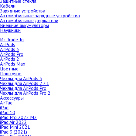
Защитные стёкла
Защитные стёкла
Кабели
Зарядные устройства
Apple iPad Mini 4 16Gb Wi-F
Автомобильные зарядные устройства
iPhone 11
Cellular Silver (MK702RU/
Автомобильные держатели
64Gb
Внешние аккумуляторы
Наушники
128Gb
Из Trade-In
256Gb
AirPods
Чехлы
AirPods 3
AirPods Pro
Защитные стёкла
AirPods 2
AirPods Max
iPhone 11 Pro
Цветные
64Gb
Поштучно
Чехлы для AirPods 3
256Gb
Чехлы для AirPods 2 / 1
512Gb
Чехлы для AirPods Pro
Чехлы для AirPods Pro 2
Чехлы
Аксессуары
AirTag
Защитные стёкла
iPad
iPhone 11 Pro Max
iPad 10
iPad Pro 2022 M2
64Gb
iPad Air 2022
Apple iPad Mini 4 16Gb Wi-Fi
iPad Mini 2021
256Gb
(MK6L2RU/A)
iPad 9 (2021)
512Gb