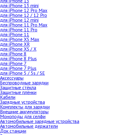
для iPhone 13
Зарядные устройства
для iPhone 13 mini
для iPhone 12 Pro Max
Автомобильные зарядные
устройства
для iPhone 12 / 12 Pro
для iPhone 12 mini
Автомобильные держатели
для iPhone 11 Pro Max
Внешние аккумуляторы
для iPhone 11 Pro
для iPhone 11
Наушники
для iPhone XS Max
для iPhone XR
для iPhone XS / X
Из Trade-In
для iPhone 8
для iPhone 8 Plus
AirPods
для iPhone 7
для iPhone 7 Plus
для iPhone 5 / 5s / SE
AirPods 3
Аксессуары
AirPods Pro
Беспроводные зарядки
Защитные стёкла
AirPods 2
Защитные плёнки
AirPods Max
Кабели
Зарядные устройства
Цветные
Комплекты для зарядки
Поштучно
Внешние аккумуляторы
Моноподы для селфи
Чехлы для AirPods 3
Автомобильные зарядные устройства
Чехлы для AirPods 2 / 1
Автомобильные держатели
Док станции
Чехлы для AirPods Pro